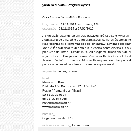
yann beauvais -
ProgramAções
Curadoria de Jean-Michel Bouhours
lançamento_
28/11/2014, sexta-feira, 19h
exposição_
28/11/2014 a 27/02/2015
A exposição estende-se em dois espaços: Bê Cúbico e MAMAM n
Aqui acontece uma série de programações, sempres às sextas-fei
reapresentadas e comentadas pelo cineasta. A atividade progra
Yann é tão significante quanto a sua escrita sobre cinema e a su
produção de filmes. "Desde 1978, eu programei filmes em tudo qu
seja no Centre Pompidou, Louvre, American Center, Scratch, Berl
Taiwan, Recife", diz o artista. Mostrar filmes para Yann faz parte 
pratica incansável de difusor do cinema experimental.
segmento_
vídeo, cinema
local_
Mamam no Pátio
Pátio de São Pedro casa 17 - São José
Recife / Pernambuco / Brasil
55-81-3355-6764
55-81- 3355-6765
patio@mamam.art.br
www.mamam.art.br
horários_
Segunda a sexta, 9-17h
matéria enviada por_
Edson Barrus