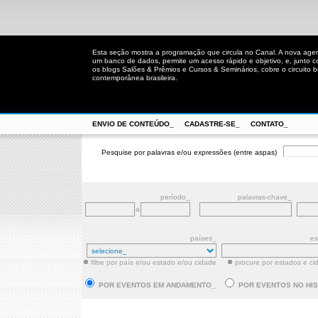
Esta seção mostra a programação que circula no Canal. A nova age
um banco de dados, permite um acesso rápido e objetivo, e, junto 
os blogs Salões & Prêmios e Cursos & Seminários, cobre o circuito bra
contemporânea brasileira.
ENVIO DE CONTEÚDO_
CADASTRE-SE_
CONTATO_
Pesquise por palavras e/ou expressões (entre aspas)
período_
palavras-chave_
a
países_
es
filtre por país e/ou estado e/ou cidade
procure por estados e ci
POR EVENTOS EM ANDAMENTO_
POR EVENTOS NO HI