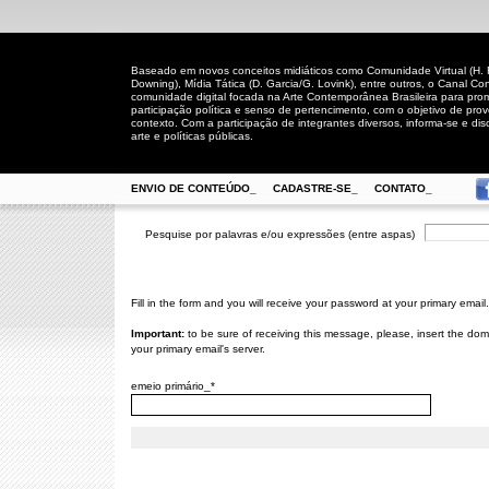
Baseado em novos conceitos midiáticos como Comunidade Virtual (H. Rh
Downing), Mídia Tática (D. Garcia/G. Lovink), entre outros, o Canal
comunidade digital focada na Arte Contemporânea Brasileira para prom
participação política e senso de pertencimento, com o objetivo de pro
contexto. Com a participação de integrantes diversos, informa-se e disc
arte e políticas públicas.
ENVIO DE CONTEÚDO_
CADASTRE-SE_
CONTATO_
Pesquise por palavras e/ou expressões (entre aspas)
Fill in the form and you will receive your password at your primary email.
Important:
to be sure of receiving this message, please, insert the dom
your primary email's server.
emeio primário_*