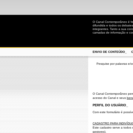
O Canal Contemporâneo é fei
difundida e todos os debates
integrantes. Tanto a sua co
camadas de informação e co
ENVIO DE CONTEÚDO_
Pesquise por palavras e/o
O Canal Contemporâneo permi
acesso do Canal e seus
bene
PERFIL DO USUÁRIO_
Com este formulário é possív
CADASTRO PARA INDIVÍDU
Este cadastro serve a todos 
gestores).