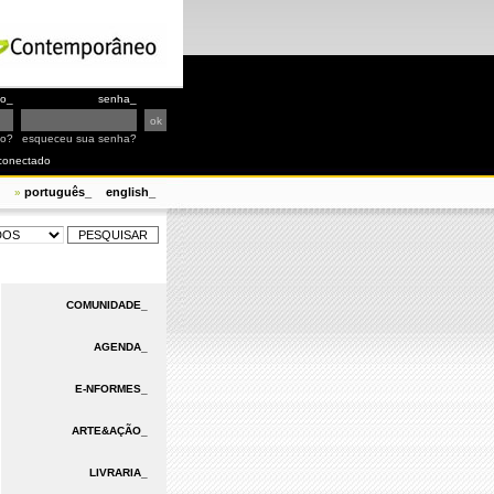
io_
senha_
io?
esqueceu sua senha?
conectado
português_
english_
»
COMUNIDADE_
AGENDA_
E-NFORMES_
ARTE&AÇÃO_
LIVRARIA_