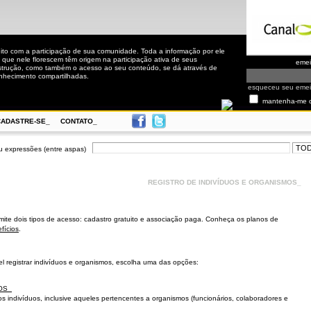
to com a participação de sua comunidade. Toda a informação por ele
 que nele florescem têm origem na participação ativa de seus
eme
nstrução, como também o acesso ao seu conteúdo, se dá através de
nhecimento compartilhadas.
esqueceu seu eme
mantenha-me 
CADASTRE-SE_
CONTATO_
u expressões (entre aspas)
REGISTRO DE INDIVÍDUOS E ORGANISMOS_
te dois tipos de acesso: cadastro gratuito e associação paga. Conheça os planos de
fícios
.
el registrar indivíduos e organismos, escolha uma das opções:
OS_
os indivíduos, inclusive aqueles pertencentes a organismos (funcionários, colaboradores e