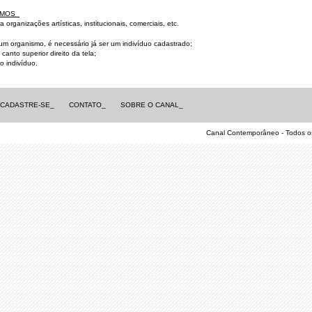
SMOS_
 organizações artísticas, institucionais, comerciais, etc.
 um organismo, é necessário já ser um indivíduo cadastrado;
nto superior direito da tela;
o indivíduo.
CADASTRE-SE_
CONTATO_
SOBRE O CANAL_
Canal Contemporâneo - Todos 