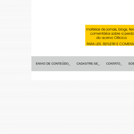
ENVIO DE CONTEÚDO_
CADASTRE-SE_
CONTATO_
SO