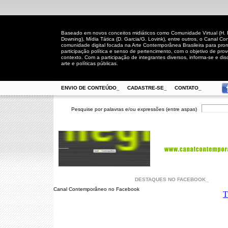
Baseado em novos conceitos midiáticos como Comunidade Virtual (H. Rh
Downing), Mídia Tática (D. Garcia/G. Lovink), entre outros, o Canal
comunidade digital focada na Arte Contemporânea Brasileira para prom
participação política e senso de pertencimento, com o objetivo de pro
contexto. Com a participação de integrantes diversos, informa-se e disc
arte e políticas públicas.
ENVIO DE CONTEÚDO_
CADASTRE-SE_
CONTATO_
Pesquise por palavras e/ou expressões (entre aspas)
DESTAQUES NO FACEBOOK_
Canal Contemporâneo no Facebook