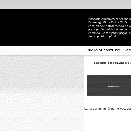
Baseado em novos conceitos mid
Downing), Mídia Tática (D. Gar
comunidade digital focada na A
participação política e senso 
contexto. Com a participação de
arte e políticas públicas.
ENVIO DE CONTEÚDO_
CA
Pesquise por palavras e/ou
Canal Contemporâneo no Facebo