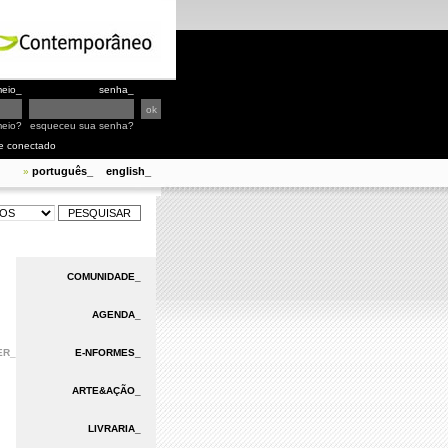
eio_
senha_
meio?
esqueceu sua senha?
e conectado
português_
english_
»
COMUNIDADE_
AGENDA_
ER_
E-NFORMES_
ARTE&AÇÃO_
LIVRARIA_