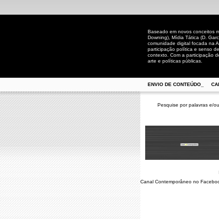
Baseado em novos conceitos mid
Downing), Mídia Tática (D. Gar
comunidade digital focada na A
participação política e senso 
contexto. Com a participação de
arte e políticas públicas.
ENVIO DE CONTEÚDO_
CA
Pesquise por palavras e/ou
Canal Contemporâneo no Facebo