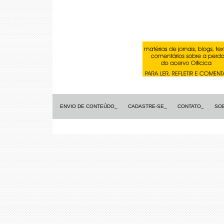
ENVIO DE CONTEÚDO_
CADASTRE-SE_
CONTATO_
SO