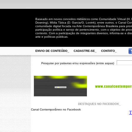
Baseado em novos conceitos midiáticos como Comunidade Virtual (H. Rh
Downing), Mídia Tática (D. Garcia/G. Lovink), entre outros, o Canal
comunidade digital focada na Arte Contemporânea Brasileira para prom
participação política e senso de pertencimento, com o objetivo de pro
contexto. Com a participação de integrantes diversos, informa-se e disc
arte e políticas públicas.
ENVIO DE CONTEÚDO_
CADASTRE-SE_
CONTATO_
Pesquise por palavras e/ou expressões (entre aspas)
DESTAQUES NO FACEBOOK_
Canal Contemporâneo no Facebook