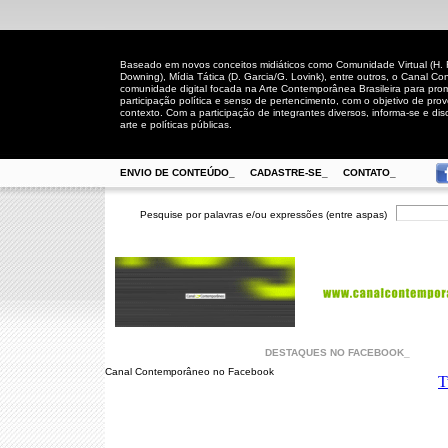
Baseado em novos conceitos midiáticos como Comunidade Virtual (H. Rh
Downing), Mídia Tática (D. Garcia/G. Lovink), entre outros, o Canal
comunidade digital focada na Arte Contemporânea Brasileira para prom
participação política e senso de pertencimento, com o objetivo de pro
contexto. Com a participação de integrantes diversos, informa-se e disc
arte e políticas públicas.
ENVIO DE CONTEÚDO_
CADASTRE-SE_
CONTATO_
Pesquise por palavras e/ou expressões (entre aspas)
DESTAQUES NO FACEBOOK_
Canal Contemporâneo no Facebook