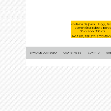
ENVIO DE CONTEÚDO_
CADASTRE-SE_
CONTATO_
SO