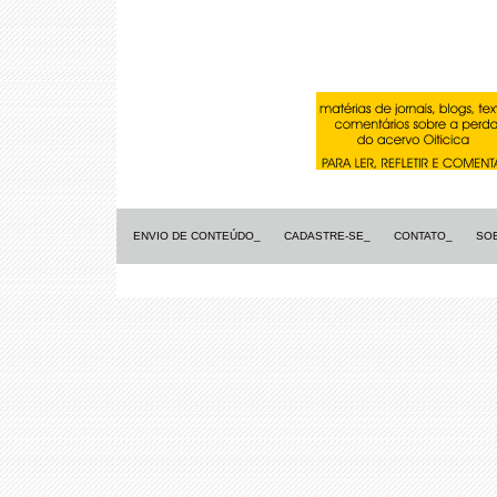
ENVIO DE CONTEÚDO_
CADASTRE-SE_
CONTATO_
SO