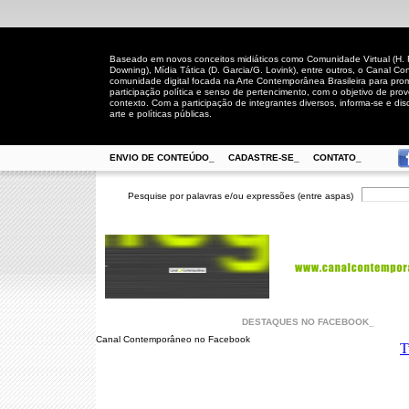
Baseado em novos conceitos midiáticos como Comunidade Virtual (H. Rh
Downing), Mídia Tática (D. Garcia/G. Lovink), entre outros, o Canal
comunidade digital focada na Arte Contemporânea Brasileira para prom
participação política e senso de pertencimento, com o objetivo de pro
contexto. Com a participação de integrantes diversos, informa-se e disc
arte e políticas públicas.
ENVIO DE CONTEÚDO_
CADASTRE-SE_
CONTATO_
Pesquise por palavras e/ou expressões (entre aspas)
DESTAQUES NO FACEBOOK_
Canal Contemporâneo no Facebook