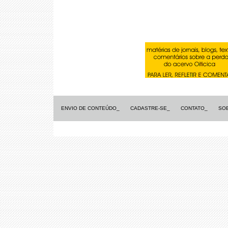
ENVIO DE CONTEÚDO_
CADASTRE-SE_
CONTATO_
SO