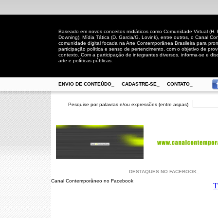
Baseado em novos conceitos midiáticos como Comunidade Virtual (H. Rh
Downing), Mídia Tática (D. Garcia/G. Lovink), entre outros, o Canal
comunidade digital focada na Arte Contemporânea Brasileira para prom
participação política e senso de pertencimento, com o objetivo de pro
contexto. Com a participação de integrantes diversos, informa-se e disc
arte e políticas públicas.
ENVIO DE CONTEÚDO_
CADASTRE-SE_
CONTATO_
Pesquise por palavras e/ou expressões (entre aspas)
DESTAQUES NO FACEBOOK_
Canal Contemporâneo no Facebook