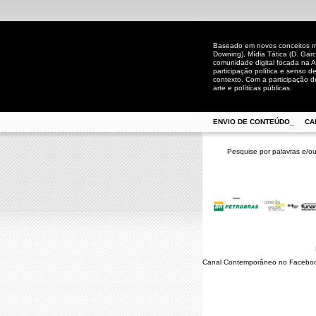
Baseado em novos conceitos mid
Downing), Mídia Tática (D. Gar
comunidade digital focada na A
participação política e senso 
contexto. Com a participação de
arte e políticas públicas.
ENVIO DE CONTEÚDO_
CA
Pesquise por palavras e/ou
Canal Contemporâneo no Facebo