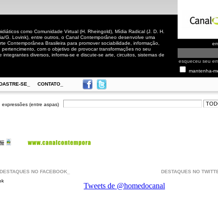
iáticos como Comunidade Virtual (H. Rheingold), Mídia Radical (J. D. H.
cia/G. Lovink), entre outros, o Canal Contemporâneo desenvolve uma
rte Contemporânea Brasileira para promover sociabilidade, informação,
em
de pertencimento, com o objetivo de provocar transformações no seu
 integrantes diversos, informa-se e discute-se arte, circuitos, sistemas de
esqueceu seu e
mantenha-m
DASTRE-SE_
CONTATO_
 expressões (entre aspas)
DESTAQUES NO FACEBOOK_
DESTAQUES NO TWITT
ok