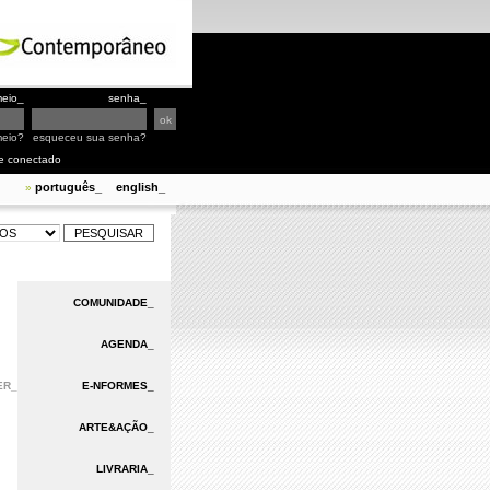
eio_
senha_
meio?
esqueceu sua senha?
e conectado
português_
english_
»
COMUNIDADE_
AGENDA_
ER_
E-NFORMES_
ARTE&AÇÃO_
LIVRARIA_