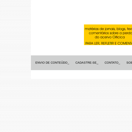
ENVIO DE CONTEÚDO_
CADASTRE-SE_
CONTATO_
SO