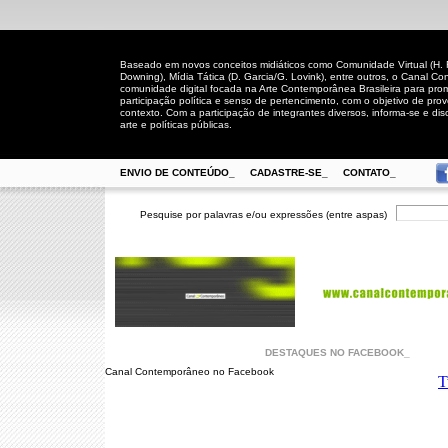
Baseado em novos conceitos midiáticos como Comunidade Virtual (H. Rh
Downing), Mídia Tática (D. Garcia/G. Lovink), entre outros, o Canal
comunidade digital focada na Arte Contemporânea Brasileira para prom
participação política e senso de pertencimento, com o objetivo de pro
contexto. Com a participação de integrantes diversos, informa-se e disc
arte e políticas públicas.
ENVIO DE CONTEÚDO_
CADASTRE-SE_
CONTATO_
Pesquise por palavras e/ou expressões (entre aspas)
DESTAQUES NO FACEBOOK_
Canal Contemporâneo no Facebook