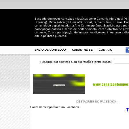
Baseado em novos conceitos midiáticos como Comunidade Virtual (H. Rh
Downing), Mídia Tática (D. Garcia/G. Lovink), entre outros, o Canal
comunidade digital focada na Arte Contemporânea Brasileira para prom
participação política e senso de pertencimento, com o objetivo de pro
contexto. Com a participação de integrantes diversos, informa-se e disc
arte e políticas públicas.
ENVIO DE CONTEÚDO_
CADASTRE-SE_
CONTATO_
Pesquise por palavras e/ou expressões (entre aspas)
DESTAQUES NO FACEBOOK_
Canal Contemporâneo no Facebook