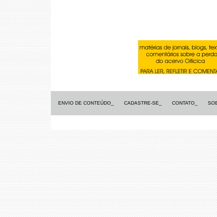
ENVIO DE CONTEÚDO_
CADASTRE-SE_
CONTATO_
SO