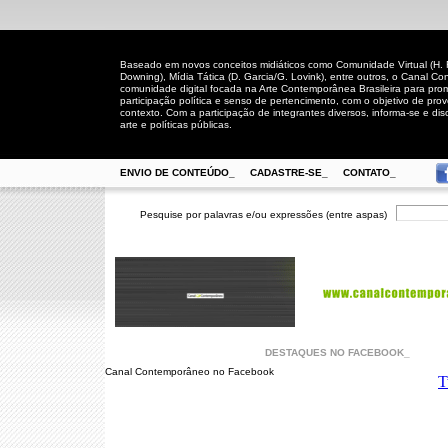
Baseado em novos conceitos midiáticos como Comunidade Virtual (H. Rh
Downing), Mídia Tática (D. Garcia/G. Lovink), entre outros, o Canal
comunidade digital focada na Arte Contemporânea Brasileira para prom
participação política e senso de pertencimento, com o objetivo de pro
contexto. Com a participação de integrantes diversos, informa-se e disc
arte e políticas públicas.
ENVIO DE CONTEÚDO_
CADASTRE-SE_
CONTATO_
Pesquise por palavras e/ou expressões (entre aspas)
DESTAQUES NO FACEBOOK_
Canal Contemporâneo no Facebook