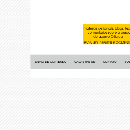
ENVIO DE CONTEÚDO_
CADASTRE-SE_
CONTATO_
SO