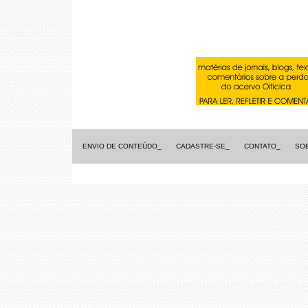
ENVIO DE CONTEÚDO_
CADASTRE-SE_
CONTATO_
SO