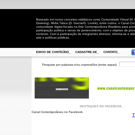
Baseado em novos conceitos midiáticos como Comunidade Virtual (H. Rh
Downing), Mídia Tática (D. Garcia/G. Lovink), entre outros, o Canal
comunidade digital focada na Arte Contemporânea Brasileira para prom
participação política e senso de pertencimento, com o objetivo de pro
contexto. Com a participação de integrantes diversos, informa-se e disc
arte e políticas públicas.
ENVIO DE CONTEÚDO_
CADASTRE-SE_
CONTATO_
Pesquise por palavras e/ou expressões (entre aspas)
DESTAQUES NO FACEBOOK_
Canal Contemporâneo no Facebook