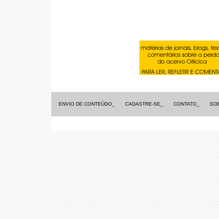
ENVIO DE CONTEÚDO_
CADASTRE-SE_
CONTATO_
SO