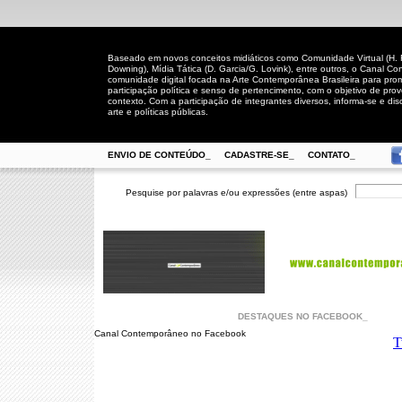
Baseado em novos conceitos midiáticos como Comunidade Virtual (H. Rh
Downing), Mídia Tática (D. Garcia/G. Lovink), entre outros, o Canal
comunidade digital focada na Arte Contemporânea Brasileira para prom
participação política e senso de pertencimento, com o objetivo de pro
contexto. Com a participação de integrantes diversos, informa-se e disc
arte e políticas públicas.
ENVIO DE CONTEÚDO_
CADASTRE-SE_
CONTATO_
Pesquise por palavras e/ou expressões (entre aspas)
DESTAQUES NO FACEBOOK_
Canal Contemporâneo no Facebook