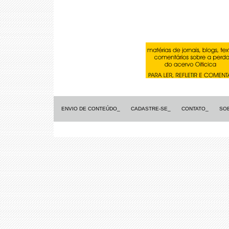
ENVIO DE CONTEÚDO_
CADASTRE-SE_
CONTATO_
SO