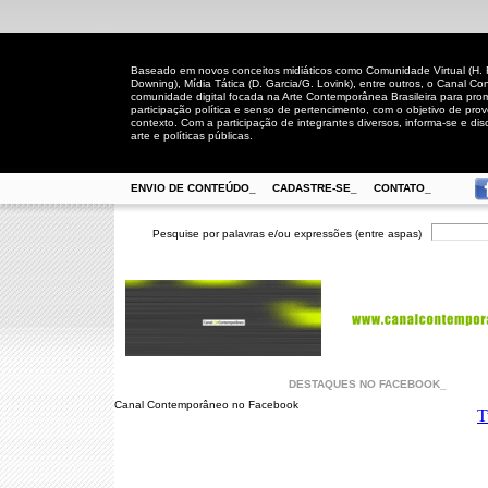
Baseado em novos conceitos midiáticos como Comunidade Virtual (H. Rh
Downing), Mídia Tática (D. Garcia/G. Lovink), entre outros, o Canal
comunidade digital focada na Arte Contemporânea Brasileira para prom
participação política e senso de pertencimento, com o objetivo de pro
contexto. Com a participação de integrantes diversos, informa-se e disc
arte e políticas públicas.
ENVIO DE CONTEÚDO_
CADASTRE-SE_
CONTATO_
Pesquise por palavras e/ou expressões (entre aspas)
DESTAQUES NO FACEBOOK_
Canal Contemporâneo no Facebook