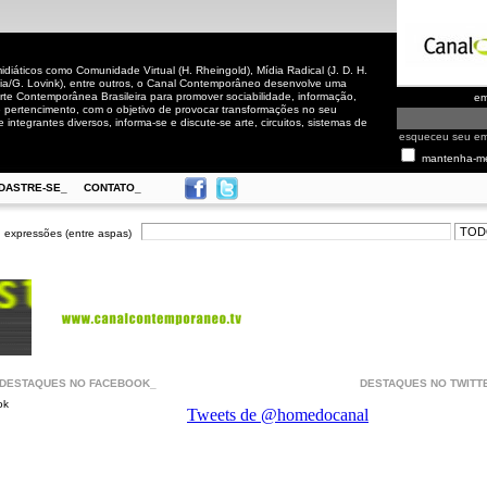
iáticos como Comunidade Virtual (H. Rheingold), Mídia Radical (J. D. H.
cia/G. Lovink), entre outros, o Canal Contemporâneo desenvolve uma
rte Contemporânea Brasileira para promover sociabilidade, informação,
em
de pertencimento, com o objetivo de provocar transformações no seu
 integrantes diversos, informa-se e discute-se arte, circuitos, sistemas de
esqueceu seu e
mantenha-m
DASTRE-SE_
CONTATO_
 expressões (entre aspas)
DESTAQUES NO FACEBOOK_
DESTAQUES NO TWITT
ok