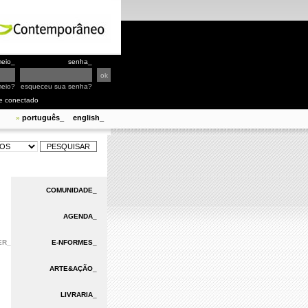
eio_
senha_
meio?
esqueceu sua senha?
e conectado
português_
english_
»
COMUNIDADE_
AGENDA_
ER_
E-NFORMES_
ARTE&AÇÃO_
LIVRARIA_