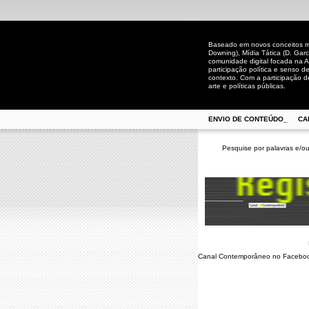
Baseado em novos conceitos mid
Downing), Mídia Tática (D. Gar
comunidade digital focada na A
participação política e senso 
contexto. Com a participação de
arte e políticas públicas.
ENVIO DE CONTEÚDO_
CA
Pesquise por palavras e/ou
Canal Contemporâneo no Facebo