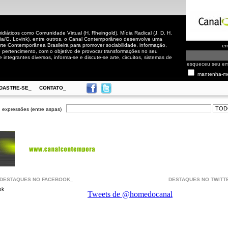
iáticos como Comunidade Virtual (H. Rheingold), Mídia Radical (J. D. H.
cia/G. Lovink), entre outros, o Canal Contemporâneo desenvolve uma
rte Contemporânea Brasileira para promover sociabilidade, informação,
em
de pertencimento, com o objetivo de provocar transformações no seu
 integrantes diversos, informa-se e discute-se arte, circuitos, sistemas de
esqueceu seu e
mantenha-m
DASTRE-SE_
CONTATO_
 expressões (entre aspas)
DESTAQUES NO FACEBOOK_
DESTAQUES NO TWITT
ok