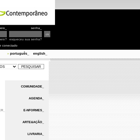
eio_
senha_
meio?
esqueceu sua senha?
e conectado
português_
english_
»
COMUNIDADE_
AGENDA_
ER_
E-NFORMES_
ARTE&AÇÃO_
LIVRARIA_