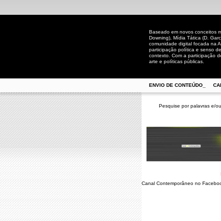
Baseado em novos conceitos mid
Downing), Mídia Tática (D. Gar
comunidade digital focada na A
participação política e senso 
contexto. Com a participação de
arte e políticas públicas.
ENVIO DE CONTEÚDO_
CA
Pesquise por palavras e/ou
Canal Contemporâneo no Facebo