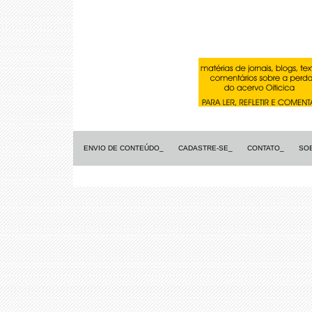
ENVIO DE CONTEÚDO_
CADASTRE-SE_
CONTATO_
SO