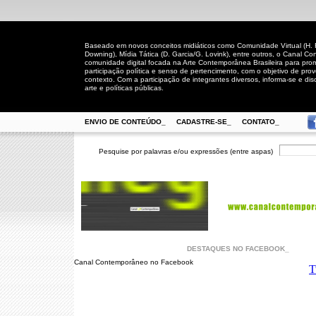
Baseado em novos conceitos midiáticos como Comunidade Virtual (H. Rh
Downing), Mídia Tática (D. Garcia/G. Lovink), entre outros, o Canal
comunidade digital focada na Arte Contemporânea Brasileira para prom
participação política e senso de pertencimento, com o objetivo de pro
contexto. Com a participação de integrantes diversos, informa-se e disc
arte e políticas públicas.
ENVIO DE CONTEÚDO_
CADASTRE-SE_
CONTATO_
Pesquise por palavras e/ou expressões (entre aspas)
DESTAQUES NO FACEBOOK_
Canal Contemporâneo no Facebook