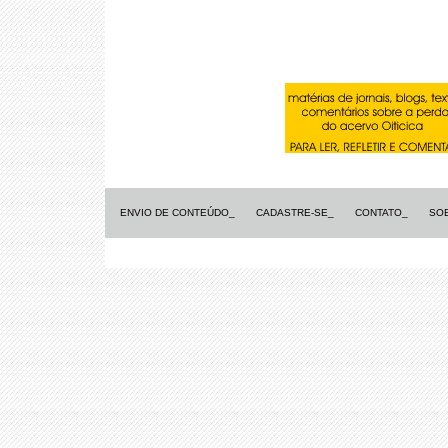
ENVIO DE CONTEÚDO_
CADASTRE-SE_
CONTATO_
SO