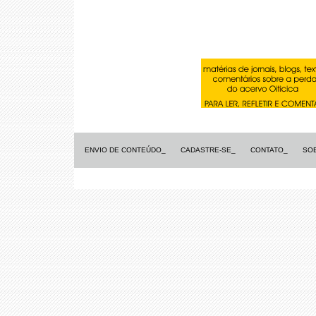
ENVIO DE CONTEÚDO_
CADASTRE-SE_
CONTATO_
SO