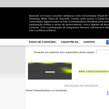
Baseado em novos conceitos midiáticos como Comunidade Virtual (H. Rh
Downing), Mídia Tática (D. Garcia/G. Lovink), entre outros, o Canal
comunidade digital focada na Arte Contemporânea Brasileira para prom
participação política e senso de pertencimento, com o objetivo de pro
contexto. Com a participação de integrantes diversos, informa-se e disc
arte e políticas públicas.
ENVIO DE CONTEÚDO_
CADASTRE-SE_
CONTATO_
Pesquise por palavras e/ou expressões (entre aspas)
DESTAQUES NO FACEBOOK_
Canal Contemporâneo no Facebook