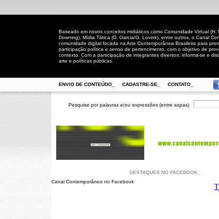
Baseado em novos conceitos midiáticos como Comunidade Virtual (H. Rh
Downing), Mídia Tática (D. Garcia/G. Lovink), entre outros, o Canal
comunidade digital focada na Arte Contemporânea Brasileira para prom
participação política e senso de pertencimento, com o objetivo de pro
contexto. Com a participação de integrantes diversos, informa-se e disc
arte e políticas públicas.
ENVIO DE CONTEÚDO_
CADASTRE-SE_
CONTATO_
Pesquise por palavras e/ou expressões (entre aspas)
DESTAQUES NO FACEBOOK_
Canal Contemporâneo no Facebook