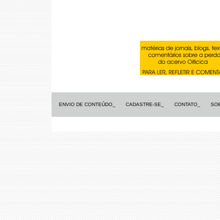
ENVIO DE CONTEÚDO_
CADASTRE-SE_
CONTATO_
SO