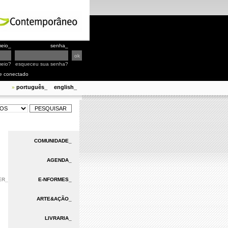
eio_
senha_
meio?
esqueceu sua senha?
e conectado
português_
english_
»
COMUNIDADE_
AGENDA_
ER_
E-NFORMES_
ARTE&AÇÃO_
LIVRARIA_