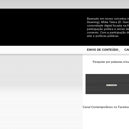
Baseado em novos conceitos mid
Downing), Mídia Tática (D. Gar
comunidade digital focada na A
participação política e senso 
contexto. Com a participação de
arte e políticas públicas.
ENVIO DE CONTEÚDO_
CA
Pesquise por palavras e/ou
Canal Contemporâneo no Facebo