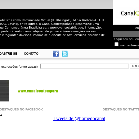
iáticos como Comunidade Virtual (H. Rheingold), Mídia Radical (J. D. H.
cia/G. Lovink), entre outros, o Canal Contemporâneo desenvolve uma
rte Contemporânea Brasileira para promover sociabilidade, informação,
em
de pertencimento, com o objetivo de provocar transformações no seu
 integrantes diversos, informa-se e discute-se arte, circuitos, sistemas de
esqueceu seu e
mantenha-m
DASTRE-SE_
CONTATO_
 expressões (entre aspas)
DESTAQUES NO FACEBOOK_
DESTAQUES NO TWITT
ok