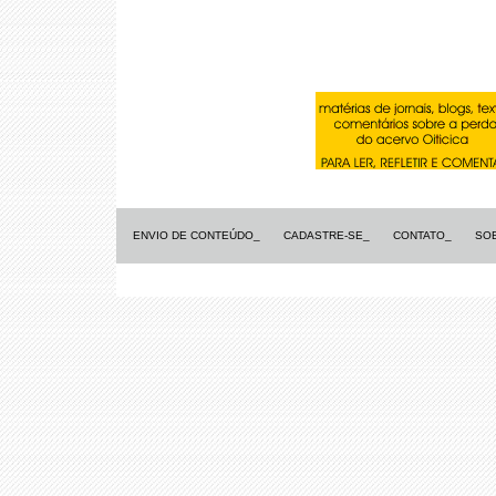
ENVIO DE CONTEÚDO_
CADASTRE-SE_
CONTATO_
SO