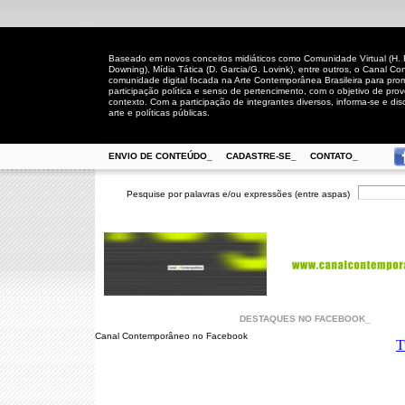
Baseado em novos conceitos midiáticos como Comunidade Virtual (H. Rh
Downing), Mídia Tática (D. Garcia/G. Lovink), entre outros, o Canal
comunidade digital focada na Arte Contemporânea Brasileira para prom
participação política e senso de pertencimento, com o objetivo de pro
contexto. Com a participação de integrantes diversos, informa-se e disc
arte e políticas públicas.
ENVIO DE CONTEÚDO_
CADASTRE-SE_
CONTATO_
Pesquise por palavras e/ou expressões (entre aspas)
DESTAQUES NO FACEBOOK_
Canal Contemporâneo no Facebook